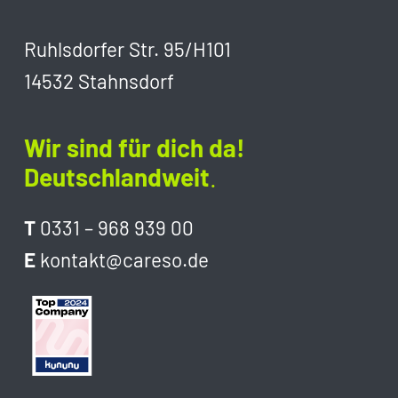
Impressum
FAQ
Ruhlsdorfer Str. 95/H101
Datenschutz
14532 Stahnsdorf
Wir sind für dich da!
Deutschlandweit
.
T
0331 – 968 939 00
E
kontakt@careso.de